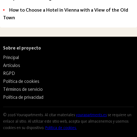
How to Choose a Hotel in Vienna with a View of the Old
Town
Sobre el proyecto
Principal
Artículos
RGPD
Política de cookies
Términos de servicio
Política de privacidad
© 2026 Yourapartments. Al citar materiales
yourapartments.es
se requiere un
enlace al sitio. Al utilizar este sitio web, acepta que almacenemos y usemos
cookies en su dispositivo.
Política de cookies.