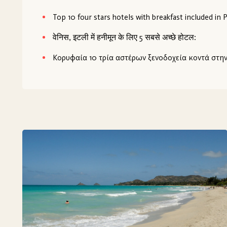
Top 10 four stars hotels with breakfast included in 
वेनिस, इटली में हनीमून के लिए 5 सबसे अच्छे होटल:
Κορυφαία 10 τρία αστέρων ξενοδοχεία κοντά στη