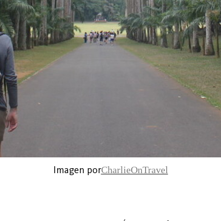
Imagen por
CharlieOnTravel