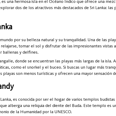
 es una hermosa isla en el Océano Índico que ofrece una mezcla
explorar dos de los atractivos más destacados de Sri Lanka: las 
anka
 mundo por su belleza natural y su tranquilidad. Una de las play
a relajarse, tomar el sol y disfrutar de las impresionantes vista
 ballenas y delfines.
ngalle, donde se encuentran las playas más largas de la isla. A
ticas, como el snorkel y el buceo. Si buscas un lugar más tranq
as playas son menos turísticas y ofrecen una mayor sensación de
andy
i Lanka, es conocida por ser el hogar de varios templos budista
ue alberga una reliquia del diente del Buda. Este templo es un 
imonio de la Humanidad por la UNESCO.