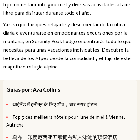
lujo, un restaurante gourmet y diversas actividades al aire
libre para disfrutar durante todo el año.
Ya sea que busques relajarte y desconectar de la rutina
diaria o aventurarte en emocionantes excursiones por la
montaña, en Serenity Peak Lodge encontrarás todo lo que
necesitas para unas vacaciones inolvidables. Descubre la
belleza de los Alpes desde la comodidad y el lujo de este
magnífico refugio alpino.
Guías por: Ava Collins
थाईलैंड में हनीमून के लिए शीर्ष 7 चार स्टार होटल
Top 5 des meilleurs hôtels pour lune de miel à Vienne,
Autriche
乌布，印度尼西亚五家拥有私人泳池的顶级酒店