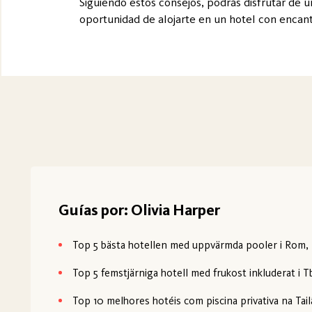
Siguiendo estos consejos, podrás disfrutar de u
oportunidad de alojarte en un hotel con encanto
Guías por: Olivia Harper
Top 5 bästa hotellen med uppvärmda pooler i Rom, I
Top 5 femstjärniga hotell med frukost inkluderat i Tb
Top 10 melhores hotéis com piscina privativa na Tail