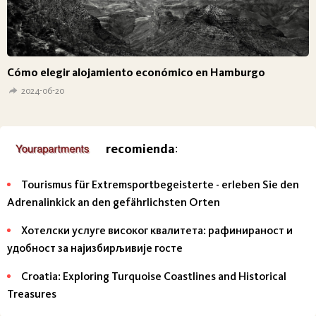
Cómo elegir alojamiento económico en Hamburgo
2024-06-20
recomienda
:
Tourismus für Extremsportbegeisterte - erleben Sie den
Adrenalinkick an den gefährlichsten Orten
Хотелски услуге високог квалитета: рафинираност и
удобност за најизбирљивије госте
Croatia: Exploring Turquoise Coastlines and Historical
Treasures