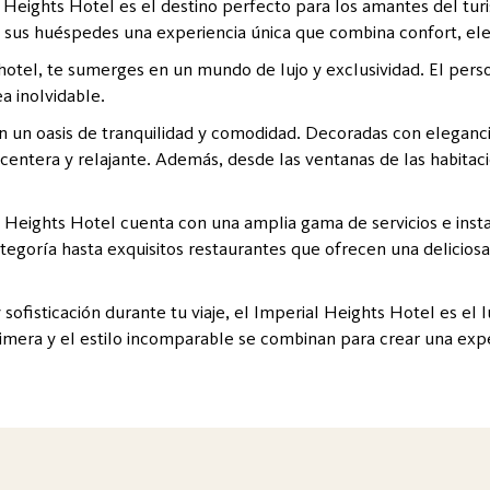
l Heights Hotel es el destino perfecto para los amantes del tu
a sus huéspedes una experiencia única que combina confort, eleg
tel, te sumerges en un mundo de lujo y exclusividad. El person
a inolvidable.
on un oasis de tranquilidad y comodidad. Decoradas con elegan
acentera y relajante. Además, desde las ventanas de las habitac
l Heights Hotel cuenta con una amplia gama de servicios e insta
goría hasta exquisitos restaurantes que ofrecen una deliciosa 
sofisticación durante tu viaje, el Imperial Heights Hotel es el l
imera y el estilo incomparable se combinan para crear una expe